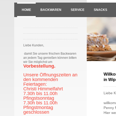
HOME
BACKWAREN
SERVICE
SNACKS
Liebe Kunden,
damit Sie unsere frischen Backwaren
an jedem Tag genießen können bitten
wir Sie möglichst um
Vorbestellung.
Willk
Unsere Öffnungszeiten an
den kommenden
in Wip
Feiertagen:
Christi Himmelfahrt
7.30h bis 11.00h
Liebe 
Pfingstsonntag
7.30h bis 11.00h
willko
Pfingstmontag
Penny M
geschlossen
Hier we